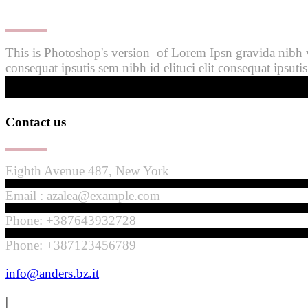
This is Photoshop's version of Lorem Ipsn gravida nibh vel
consequat ipsutis sem nibh id elituci elit consequat ipsutis 
Contact us
Eighth Avenue 487, New York
Email :
azalea@example.com
Phone: +387643932728
Phone: +387123456789
info@anders.bz.it
|